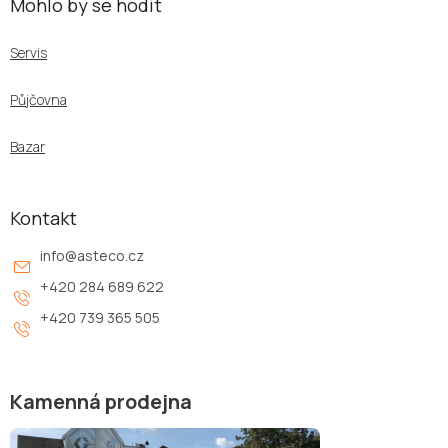
Mohlo by se hodit
Servis
Půjčovna
Bazar
Kontakt
info
@
asteco.cz
+420 284 689 622
+420 739 365 505
Kamenná prodejna