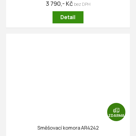
3 790,- Kč
Detail
Z
D
ZDARMA
A
R
Směšovací komora AR4242
M