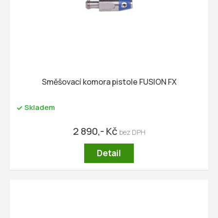
t
o
ů
d
u
k
t
ů
Směšovací komora pistole FUSION FX
Skladem
2 890,- Kč
Detail