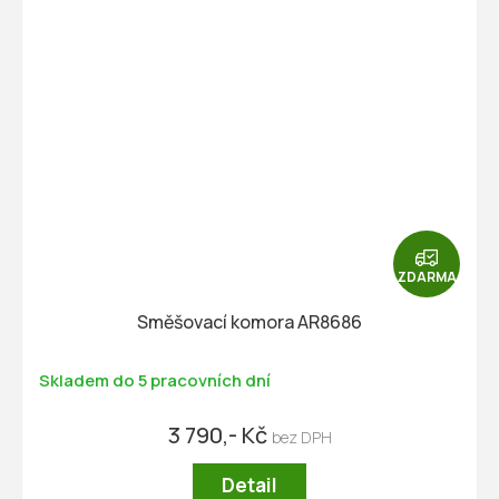
Z
D
ZDARMA
A
R
Směšovací komora AR8686
M
A
Skladem do 5 pracovních dní
3 790,- Kč
Detail