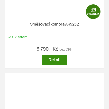
Z
D
ZDARMA
A
R
Směšovací komora AR5252
M
A
Skladem
3 790,- Kč
Detail