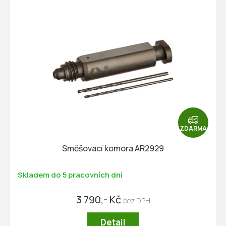
Z
D
ZDARMA
A
R
Směšovací komora AR2929
M
A
Skladem do 5 pracovních dní
3 790,- Kč
Detail