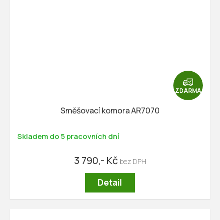
Z
D
ZDARMA
A
R
Směšovací komora AR7070
M
A
Skladem do 5 pracovních dní
3 790,- Kč
Detail