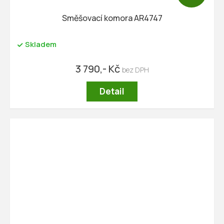
A
R
Směšovací komora AR4747
M
A
Skladem
3 790,- Kč
Detail