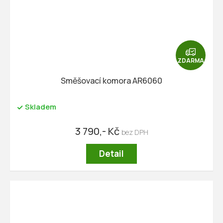
Z
D
ZDARMA
A
R
Směšovací komora AR6060
M
A
Skladem
3 790,- Kč
Detail