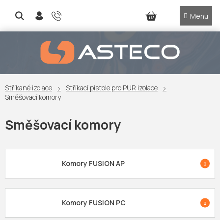
Přejít
na
NÁKUPNÍ
obsah
KOŠÍK
Stříkané izolace
Stříkací pistole pro PUR izolace
Směšovací komory
Směšovací komory
Komory FUSION AP
Komory FUSION PC