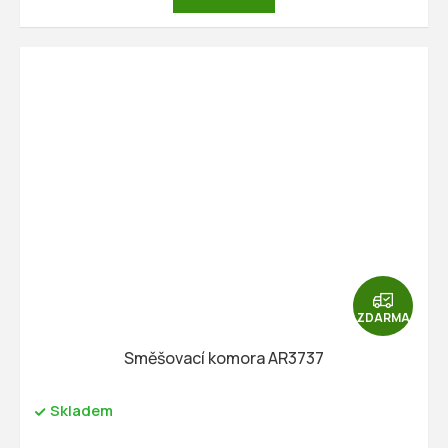
Z
D
ZDARMA
A
R
Směšovací komora AR3737
M
A
Skladem