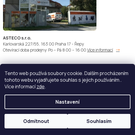
ASTECO s.r.o.
Karlovarská 227/55, 163 00 Praha 17 - Řepy
Otevírací doba prodejny: Po – Pá 8:00 – 16:00
Více informací
Tento web používá soubory cookie. Dalším procházením
Doprava:
Platba:
tohoto webu vyjadřujete souhlas s jejich používáním..
Více informací
zde
.
Nastavení
Copyright 2026
STŘÍKACÍ TECHNIKA - ASTECO s.r.o.
. Všechna
práva vyhrazena.
Upravit nastavení cookies
Odmítnout
Souhlasím
Vytvořil Shoptet
| Nakódoval
eshopGuru