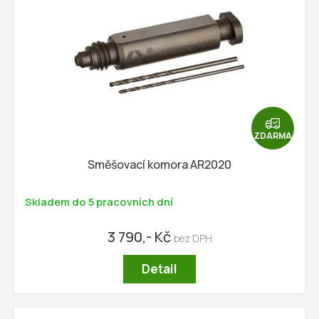
Z
D
ZDARMA
A
R
Směšovací komora AR2020
M
A
Skladem do 5 pracovních dní
3 790,- Kč
Detail