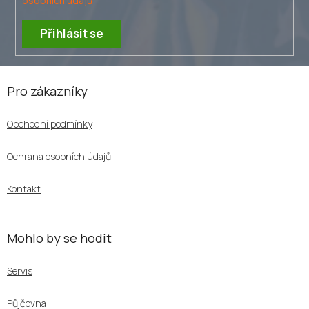
osobních údajů
ý
p
Přihlásit se
i
s
u
Z
á
Pro zákazníky
p
a
Obchodní podmínky
t
í
Ochrana osobních údajů
Kontakt
Mohlo by se hodit
Servis
Půjčovna