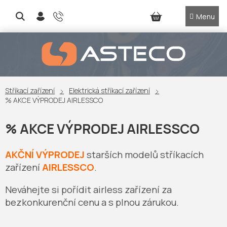
Přejít
na
NÁKUPNÍ
obsah
KOŠÍK
Stříkací zařízení
Elektrická stříkací zařízení
% AKCE VÝPRODEJ AIRLESSCO
% AKCE VÝPRODEJ AIRLESSCO
AKČNÍ VÝPRODEJ
starších modelů stříkacích
zařízení
AIRLESSCO
.
Neváhejte si pořídit airless zařízení za
bezkonkurenční cenu a s plnou zárukou.
Ř