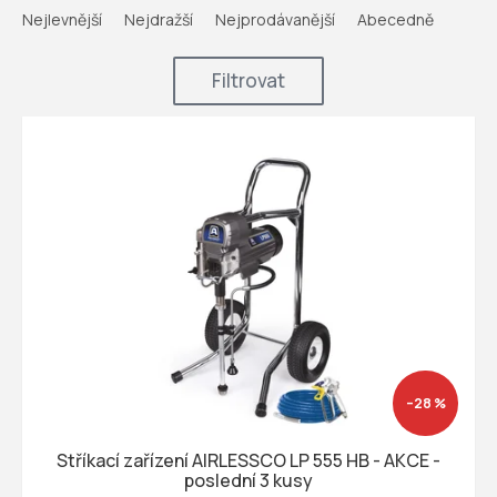
a
Nejlevnější
Nejdražší
Nejprodávanější
Abecedně
z
e
Filtrovat
n
í
V
p
ý
r
p
o
i
d
s
u
p
k
r
t
o
ů
d
u
k
t
–28 %
ů
Stříkací zařízení AIRLESSCO LP 555 HB - AKCE -
poslední 3 kusy