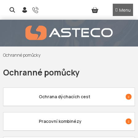
Přejít
na
NÁKUPNÍ
obsah
KOŠÍK
Ochranné pomůcky
Ochranné pomůcky
Ochrana dýchacích cest
Pracovní kombinézy