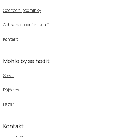
p
a
Obchodní podmínky
t
í
Ochrana osobních údajů
Kontakt
Mohlo by se hodit
Servis
Půjčovna
Bazar
Kontakt