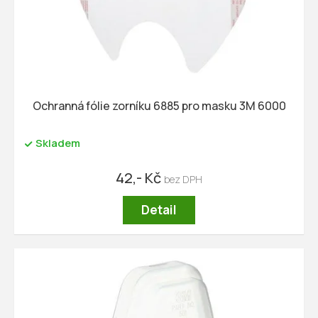
ů
d
u
k
t
ů
Ochranná fólie zorníku 6885 pro masku 3M 6000
Skladem
42,- Kč
Detail