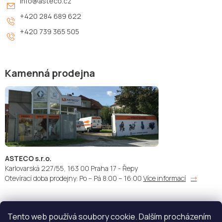
info
@
asteco.cz
+420 284 689 622
+420 739 365 505
Kamenná prodejna
ASTECO s.r.o.
Karlovarská 227/55, 163 00 Praha 17 - Řepy
Otevírací doba prodejny: Po – Pá 8:00 – 16:00
Více informací
Tento web používá soubory cookie. Dalším procházením