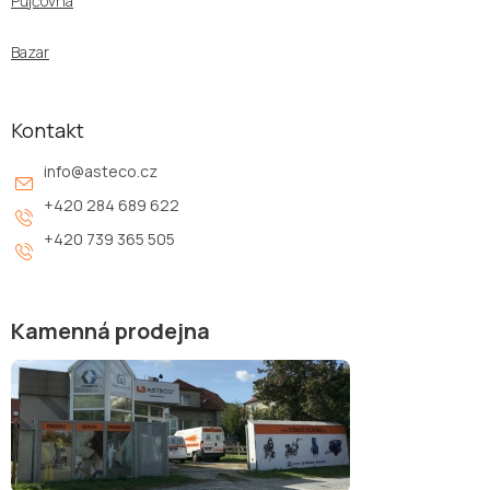
Půjčovna
Bazar
Kontakt
info
@
asteco.cz
+420 284 689 622
+420 739 365 505
Kamenná prodejna