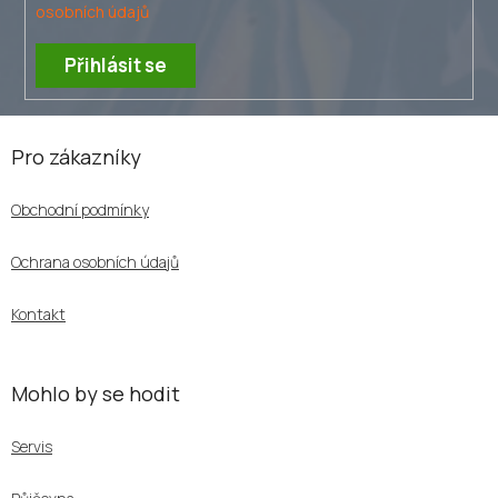
i
osobních údajů
s
u
Přihlásit se
Z
á
Pro zákazníky
p
a
Obchodní podmínky
t
í
Ochrana osobních údajů
Kontakt
Mohlo by se hodit
Servis