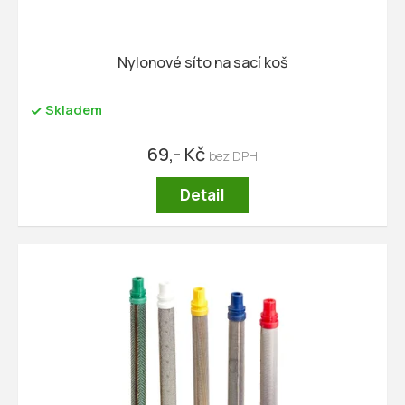
t
ů
Nylonové síto na sací koš
Skladem
69,- Kč
Detail