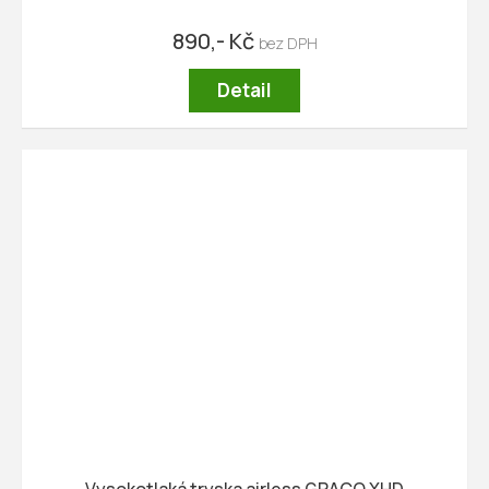
890,- Kč
Detail
Vysokotlaká tryska airless GRACO XHD