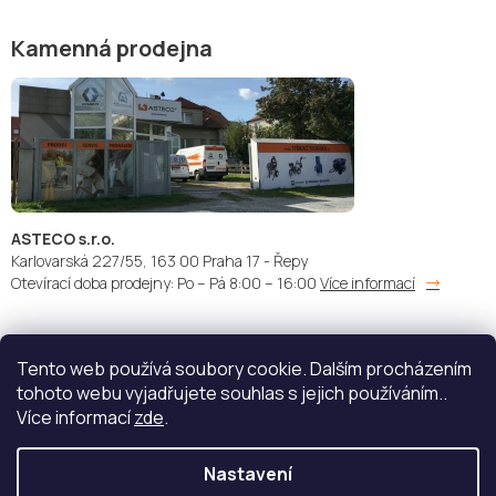
Kamenná prodejna
ASTECO s.r.o.
Karlovarská 227/55, 163 00 Praha 17 - Řepy
Otevírací doba prodejny: Po – Pá 8:00 – 16:00
Více informací
Tento web používá soubory cookie. Dalším procházením
Doprava:
Platba:
tohoto webu vyjadřujete souhlas s jejich používáním..
Více informací
zde
.
Nastavení
Copyright 2026
STŘÍKACÍ TECHNIKA - ASTECO s.r.o.
. Všechna