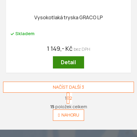
Vysokotlaká tryska GRACO LP
Skladem
1 149,- Kč
Detail
NAČÍST DALŠÍ 3
S
1
2
t
O
r
15
položek celkem
v
á
l
NAHORU
n
á
k
o
d
v
a
á