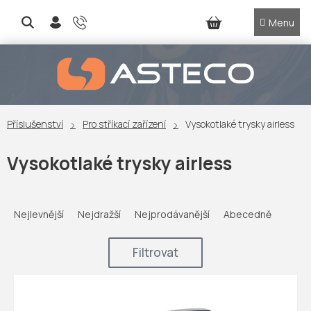
Přejít
na
NÁKUPNÍ
obsah
KOŠÍK
Příslušenství
Pro stříkací zařízení
Vysokotlaké trysky airless
Vysokotlaké trysky airless
Ř
a
Nejlevnější
Nejdražší
Nejprodávanější
Abecedně
z
e
Filtrovat
n
í
V
p
ý
r
p