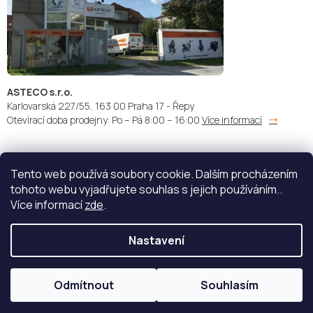
ASTECO s.r.o.
Karlovarská 227/55, 163 00 Praha 17 - Řepy
Otevírací doba prodejny: Po – Pá 8:00 – 16:00
Více informací
Tento web používá soubory cookie. Dalším procházením
Doprava:
Platba:
tohoto webu vyjadřujete souhlas s jejich používáním..
Více informací
zde
.
Nastavení
Copyright 2026
STŘÍKACÍ TECHNIKA - ASTECO s.r.o.
. Všechna
práva vyhrazena.
Upravit nastavení cookies
Odmítnout
Souhlasím
Vytvořil Shoptet
| Nakódoval
eshopGuru