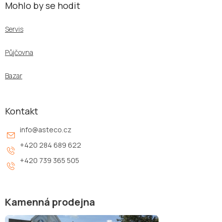
Mohlo by se hodit
Servis
Půjčovna
Bazar
Kontakt
info
@
asteco.cz
+420 284 689 622
+420 739 365 505
Kamenná prodejna