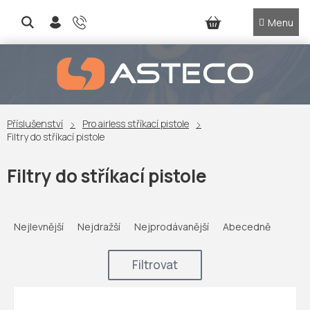
Přejít
na
NÁKUPNÍ
obsah
KOŠÍK
Příslušenství
Pro airless stříkací pistole
Filtry do stříkací pistole
Filtry do stříkací pistole
Ř
a
Nejlevnější
Nejdražší
Nejprodávanější
Abecedně
z
e
Filtrovat
n
í
V
p
ý