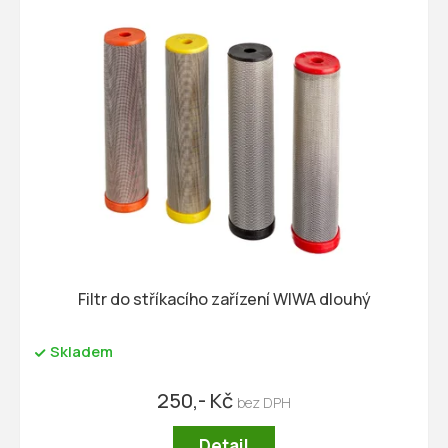
n
í
p
r
o
d
u
k
t
ů
Filtr do stříkacího zařízení WIWA dlouhý
Skladem
250,- Kč
Detail