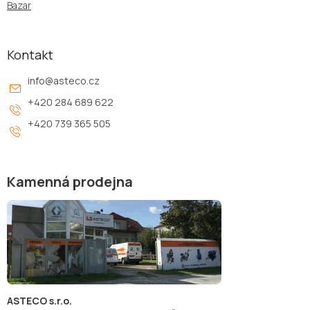
Bazar
Kontakt
info
@
asteco.cz
+420 284 689 622
+420 739 365 505
Kamenná prodejna
ASTECO s.r.o.