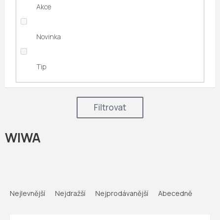
Akce
Novinka
Tip
Filtrovat
WIWA
Ř
a
Nejlevnější
Nejdražší
Nejprodávanější
Abecedně
z
e