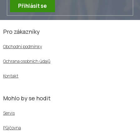
p
Přihlásit se
i
s
u
Z
á
Pro zákazníky
p
a
Obchodní podmínky
t
í
Ochrana osobních údajů
Kontakt
Mohlo by se hodit
Servis
Půjčovna