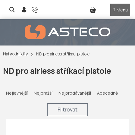
Přejít
na
NÁKUPNÍ
obsah
KOŠÍK
Náhradní díly
ND pro airless stříkací pistole
ND pro airless stříkací pistole
Ř
a
Nejlevnější
Nejdražší
Nejprodávanější
Abecedně
z
e
Filtrovat
n
í
V
p
ý
r
p