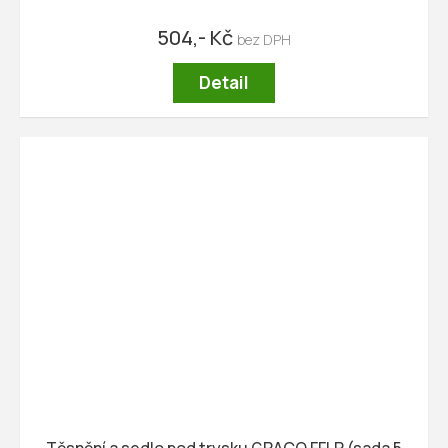
504,- Kč
Detail
Těsnění a sedlo pod trysku GRACO FFLP (sada 5