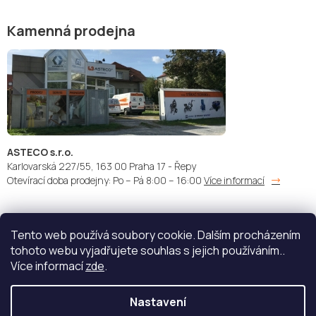
Kamenná prodejna
ASTECO s.r.o.
Karlovarská 227/55, 163 00 Praha 17 - Řepy
Otevírací doba prodejny: Po – Pá 8:00 – 16:00
Více informací
Tento web používá soubory cookie. Dalším procházením
Doprava:
Platba:
tohoto webu vyjadřujete souhlas s jejich používáním..
Více informací
zde
.
Nastavení
Copyright 2026
STŘÍKACÍ TECHNIKA - ASTECO s.r.o.
. Všechna