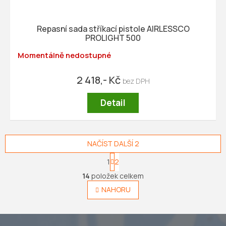
Repasní sada stříkací pistole AIRLESSCO
PROLIGHT 500
Momentálně nedostupné
2 418,- Kč
Detail
NAČÍST DALŠÍ 2
S
1
2
t
O
r
14
položek celkem
v
á
l
NAHORU
n
á
k
o
d
v
a
á