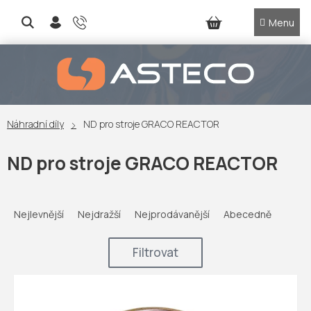
Přejít
na
NÁKUPNÍ
obsah
KOŠÍK
Náhradní díly
ND pro stroje GRACO REACTOR
ND pro stroje GRACO REACTOR
Ř
a
Nejlevnější
Nejdražší
Nejprodávanější
Abecedně
z
e
Filtrovat
n
í
V
p
ý
r
p