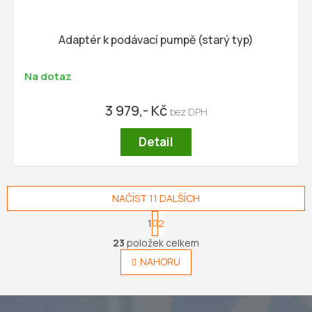
Adaptér k podávací pumpě (starý typ)
Na dotaz
3 979,- Kč
Detail
NAČÍST 11 DALŠÍCH
S
1
2
t
O
r
23
položek celkem
v
á
l
NAHORU
n
á
k
o
d
v
a
á