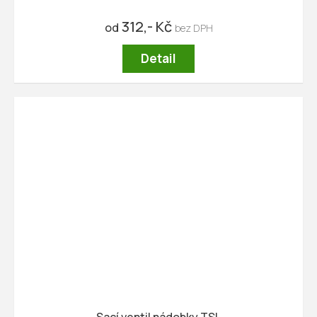
312,- Kč
od
Detail
Sací ventil nádobky TSL