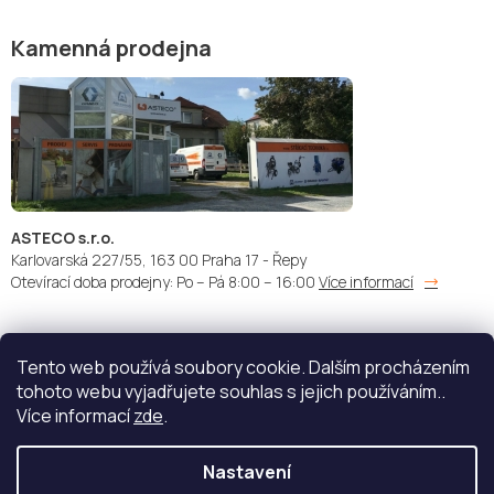
Kamenná prodejna
ASTECO s.r.o.
Karlovarská 227/55, 163 00 Praha 17 - Řepy
Otevírací doba prodejny: Po – Pá 8:00 – 16:00
Více informací
Tento web používá soubory cookie. Dalším procházením
Doprava:
Platba:
tohoto webu vyjadřujete souhlas s jejich používáním..
Více informací
zde
.
Nastavení
Copyright 2026
STŘÍKACÍ TECHNIKA - ASTECO s.r.o.
. Všechna