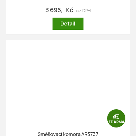
3 696,- Kč
Detail
Z
D
ZDARMA
A
R
Směšovací komora AR3737