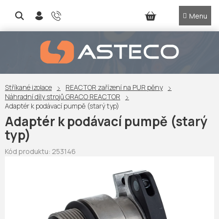
Přejít
na
NÁKUPNÍ
obsah
KOŠÍK
Stříkané izolace
REACTOR zařízení na PUR pěny
Náhradní díly strojů GRACO REACTOR
Adaptér k podávací pumpě (starý typ)
Adaptér k podávací pumpě (starý
typ)
Kód produktu:
253146