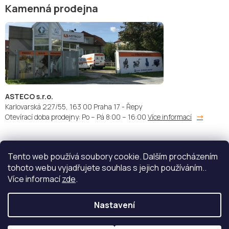
Kamenná prodejna
ASTECO s.r.o.
Karlovarská 227/55, 163 00 Praha 17 - Řepy
Otevírací doba prodejny: Po – Pá 8:00 – 16:00
Více informací
Tento web používá soubory cookie. Dalším procházením
Doprava:
Platba:
tohoto webu vyjadřujete souhlas s jejich používáním..
Více informací
zde
.
Nastavení
Copyright 2026
STŘÍKACÍ TECHNIKA - ASTECO s.r.o.
. Všechna
práva vyhrazena.
Upravit nastavení cookies