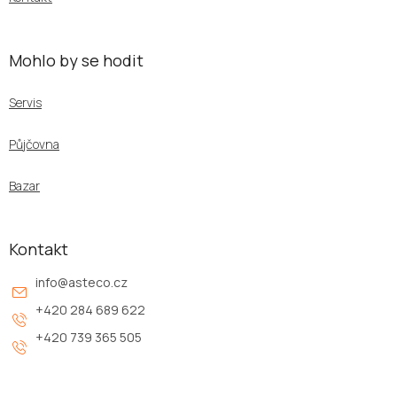
Mohlo by se hodit
Servis
Půjčovna
Bazar
Kontakt
info
@
asteco.cz
+420 284 689 622
+420 739 365 505