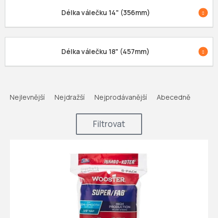
Délka válečku 14" (356mm)
Délka válečku 18" (457mm)
Ř
a
Nejlevnější
Nejdražší
Nejprodávanější
Abecedně
z
e
Filtrovat
n
í
V
p
ý
r
p
o
i
d
s
u
p
k
r
t
o