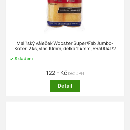
ů
d
u
k
t
ů
Malířský váleček Wooster Super/Fab Jumbo-
Koter, 2 ks, vlas 10mm, délka 114mm, RR30041/2
Skladem
122,- Kč
Detail