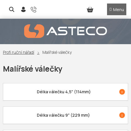
Přejít
na
NÁKUPNÍ
obsah
KOŠÍK
Profi ruční nářadí
Malířské válečky
Malířské válečky
Délka válečku 4,5" (114mm)
Délka válečku 9" (229 mm)