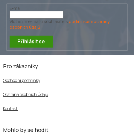
y
v
E-mail
ý
p
Vložením e-mailu souhlasíte s
podmínkami ochrany
i
osobních údajů
s
u
Přihlásit se
Z
á
Pro zákazníky
p
a
Obchodní podmínky
t
í
Ochrana osobních údajů
Kontakt
Mohlo by se hodit