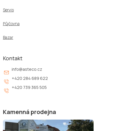
Servis
Půjčovna
Bazar
Kontakt
info
@
asteco.cz
+420 284 689 622
+420 739 365 505
Kamenná prodejna