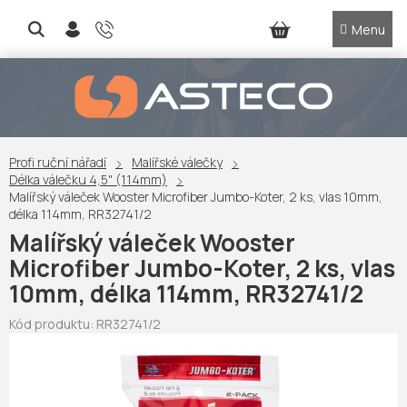
Přejít
na
NÁKUPNÍ
obsah
KOŠÍK
Profi ruční nářadí
Malířské válečky
Délka válečku 4,5" (114mm)
Malířský váleček Wooster Microfiber Jumbo-Koter, 2 ks, vlas 10mm,
délka 114mm, RR32741/2
Malířský váleček Wooster
Microfiber Jumbo-Koter, 2 ks, vlas
10mm, délka 114mm, RR32741/2
Kód produktu:
RR32741/2