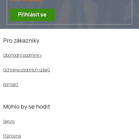
Přihlásit se
Z
á
Pro zákazníky
p
a
Obchodní podmínky
t
í
Ochrana osobních údajů
Kontakt
Mohlo by se hodit
Servis
Půjčovna