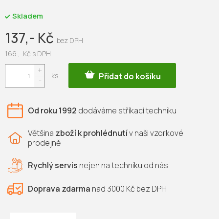
Skladem
137,- Kč
166 ,-Kč s DPH
Měrná
Přidat do košíku
cena:
Od roku 1992
dodáváme
stříkací techniku
Většina
zboží k prohlédnutí
v naši vzorkové
prodejně
Rychlý servis
nejen na
techniku od nás
Doprava zdarma
nad 3000 Kč bez DPH