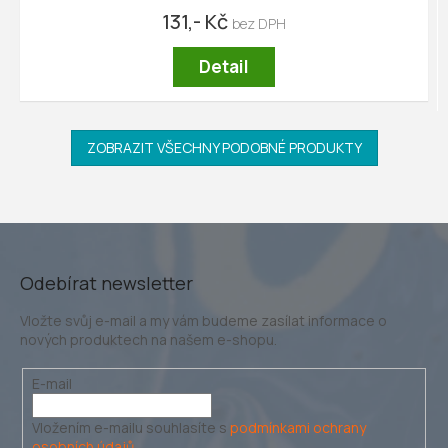
131,- Kč
Detail
ZOBRAZIT VŠECHNY PODOBNÉ PRODUKTY
Odebírat newsletter
Vložte svůj e-mail a my vám budeme zasílat informace o
nových produktech na našem e-shopu.
E-mail
Vložením e-mailu souhlasíte s
podmínkami ochrany
osobních údajů