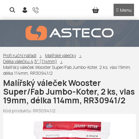
Přejít
na
NÁKUPNÍ
obsah
KOŠÍK
Profi ruční nářadí
Malířské válečky
Délka válečku 4,5" (114mm)
Malířský váleček Wooster Super/Fab Jumbo-Koter, 2 ks, vlas 19mm,
délka 114mm, RR30941/2
Malířský váleček Wooster
Super/Fab Jumbo-Koter, 2 ks, vlas
19mm, délka 114mm, RR30941/2
Kód produktu:
RR30941/2