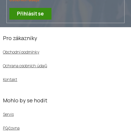
Přihlásit se
Z
á
Pro zákazníky
p
a
Obchodní podmínky
t
í
Ochrana osobních údajů
Kontakt
Mohlo by se hodit
Servis
Půjčovna