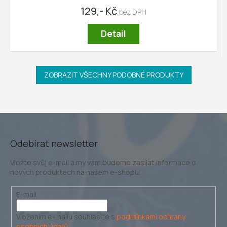
129,- Kč
Detail
ZOBRAZIT VŠECHNY PODOBNÉ PRODUKTY
Odebírat newsletter
Vložte svůj e-mail a my vám budeme zasílat informace o
nových produktech na našem e-shopu.
E-mail
Vložením e-mailu souhlasíte s
podmínkami ochrany
osobních údajů