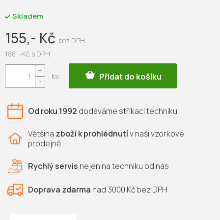
Skladem
155,- Kč
188 ,-Kč s DPH
Měrná
Přidat do košíku
cena:
Od roku 1992
dodáváme
stříkací techniku
Většina
zboží k prohlédnutí
v naši vzorkové
prodejně
Rychlý servis
nejen na
techniku od nás
Doprava zdarma
nad 3000 Kč bez DPH