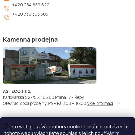
+420 284 689 622
+420 739 365 505
Kamenná prodejna
ASTECO s.r.o.
Karlovarská 227/55, 163 00 Praha 17 - Řepy
Otevírací doba prodejny: Po – Pá 8:00 – 16:00
Více informací
Tento web používá soubory cookie. Dalším procházením
Doprava:
Platba:
tohoto webu vyjadřujete souhlas s jejich používáním..