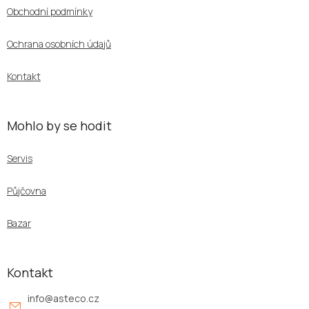
a
Obchodní podmínky
t
í
Ochrana osobních údajů
Kontakt
Mohlo by se hodit
Servis
Půjčovna
Bazar
Kontakt
info
@
asteco.cz