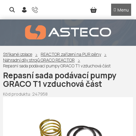
Přejít
na
NÁKUPNÍ
obsah
KOŠÍK
Stříkané izolace
REACTOR zařízení na PUR pěny
Náhradní díly strojů GRACO REACTOR
Repasní sada podávací pumpy GRACO T1 vzduchová část
Repasní sada podávací pumpy
GRACO T1 vzduchová část
Kód produktu:
247958