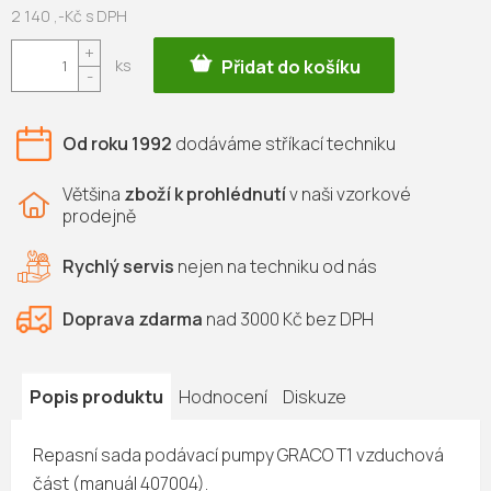
2 140 ,-Kč s DPH
Měrná
Přidat do košíku
cena:
Od roku 1992
dodáváme
stříkací techniku
Většina
zboží k prohlédnutí
v naši vzorkové
prodejně
Rychlý servis
nejen na
techniku od nás
Doprava zdarma
nad 3000 Kč bez DPH
Popis produktu
Hodnocení
Diskuze
Repasní sada podávací pumpy GRACO T1 vzduchová
část (manuál 407004).