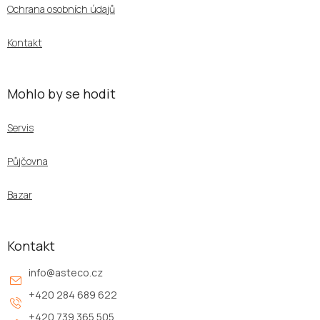
í
Ochrana osobních údajů
Kontakt
Mohlo by se hodit
Servis
Půjčovna
Bazar
Kontakt
info
@
asteco.cz
+420 284 689 622
+420 739 365 505