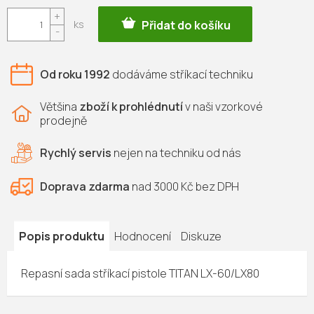
Měrná
Přidat do košíku
cena:
Od roku 1992
dodáváme
stříkací techniku
Většina
zboží k prohlédnutí
v naši vzorkové
prodejně
Rychlý servis
nejen na
techniku od nás
Doprava zdarma
nad 3000 Kč bez DPH
Popis produktu
Hodnocení
Diskuze
Repasní sada stříkací pistole TITAN LX-60/LX80