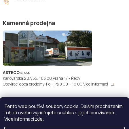
Kamenná prodejna
ASTECO s.r.o.
Karlovarská 227/55, 163 00 Praha 17 - Řepy
Otevírací doba prodejny: Po – Pá 8:00 – 16:00
Více informací
Tento web používá soubory cookie. Dalším procházením
Doprava:
Platba:
tohoto webu vyjadřujete souhlas s jejich používáním..
Více informací
zde
.