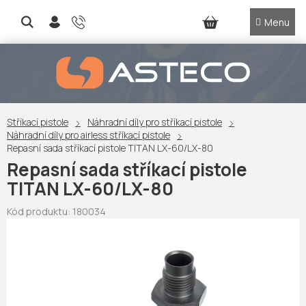
Přejít
na
NÁKUPNÍ
obsah
KOŠÍK
Stříkací pistole
Náhradní díly pro stříkací pistole
Náhradní díly pro airless stříkací pistole
Repasní sada stříkací pistole TITAN LX-60/LX-80
Repasní sada stříkací pistole
TITAN LX-60/LX-80
Kód produktu:
180034