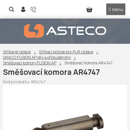
Přejít
na
NÁKUPNÍ
obsah
KOŠÍK
Stříkané izolace
Stříkací pistole pro PUR izolace
GRACO FUSION AP díly a příslušenství
Směšovací komory FUSION AP
Směšovací komora AR4747
Směšovací komora AR4747
Kód produktu:
AR4747