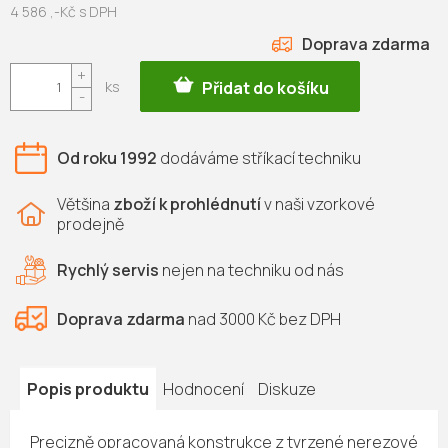
4 586 ,-Kč s DPH
ZDARMA
Měrná
cena:
Přidat do košíku
Od roku 1992
dodáváme
stříkací techniku
Většina
zboží k prohlédnutí
v naši vzorkové
prodejně
Rychlý servis
nejen na
techniku od nás
Doprava zdarma
nad 3000 Kč bez DPH
Popis produktu
Hodnocení
Diskuze
Precizně opracovaná konstrukce z tvrzené nerezové