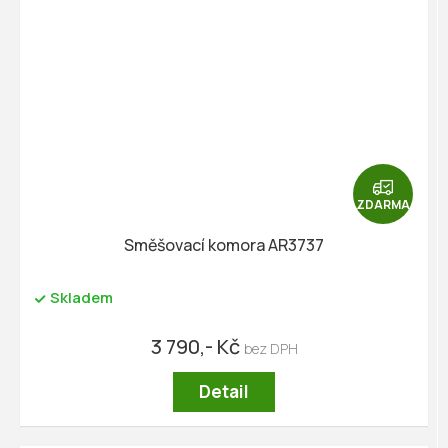
Z
D
ZDARMA
A
R
Směšovací komora AR3737
M
A
Skladem
3 790,- Kč
Detail