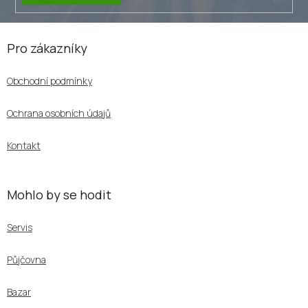
Z
á
Pro zákazníky
p
a
Obchodní podmínky
t
í
Ochrana osobních údajů
Kontakt
Mohlo by se hodit
Servis
Půjčovna
Bazar