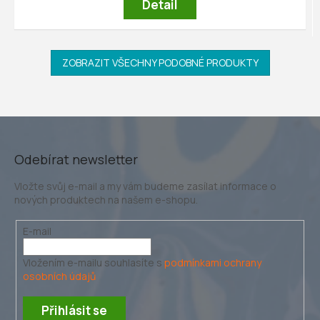
Detail
ZOBRAZIT VŠECHNY PODOBNÉ PRODUKTY
Odebírat newsletter
Vložte svůj e-mail a my vám budeme zasílat informace o
nových produktech na našem e-shopu.
E-mail
Vložením e-mailu souhlasíte s
podmínkami ochrany
osobních údajů
Přihlásit se