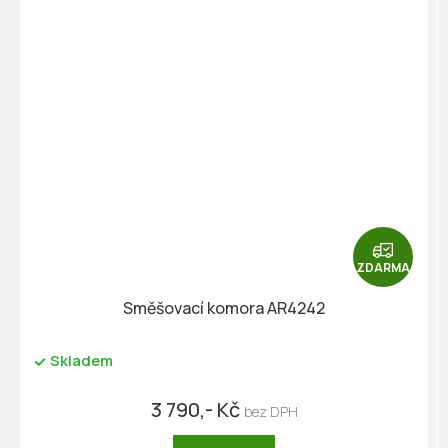
Z
D
ZDARMA
A
R
Směšovací komora AR4242
M
A
Skladem
3 790,- Kč