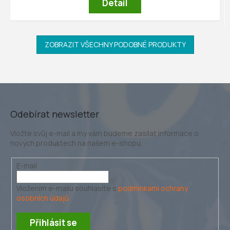
Detail
ZOBRAZIT VŠECHNY PODOBNÉ PRODUKTY
Odebírat newsletter
Vložte svůj e-mail a my vám budeme zasílat informace o
nových produktech na našem e-shopu.
E-mail
Vložením e-mailu souhlasíte s
podmínkami ochrany
osobních údajů
Přihlásit se