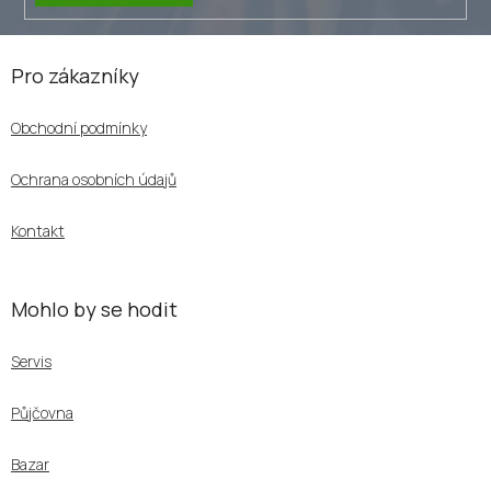
Z
á
Pro zákazníky
p
a
Obchodní podmínky
t
í
Ochrana osobních údajů
Kontakt
Mohlo by se hodit
Servis
Půjčovna
Bazar