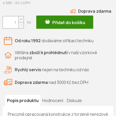
4 586 ,-Kč s DPH
ZDARMA
Měrná
cena:
Přidat do košíku
Od roku 1992
dodáváme
stříkací techniku
Většina
zboží k prohlédnutí
v naši vzorkové
prodejně
Rychlý servis
nejen na
techniku od nás
Doprava zdarma
nad 3000 Kč bez DPH
Popis produktu
Hodnocení
Diskuze
Precizně opracovaná konstrukce z tvrzené nerezové