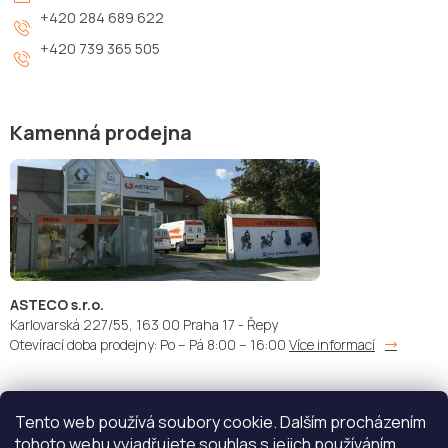
+420 284 689 622
+420 739 365 505
Kamenná prodejna
ASTECO s.r.o.
Karlovarská 227/55, 163 00 Praha 17 - Řepy
Otevírací doba prodejny: Po – Pá 8:00 – 16:00
Více informací
Tento web používá soubory cookie. Dalším procházením
Doprava:
Platba:
tohoto webu vyjadřujete souhlas s jejich používáním..