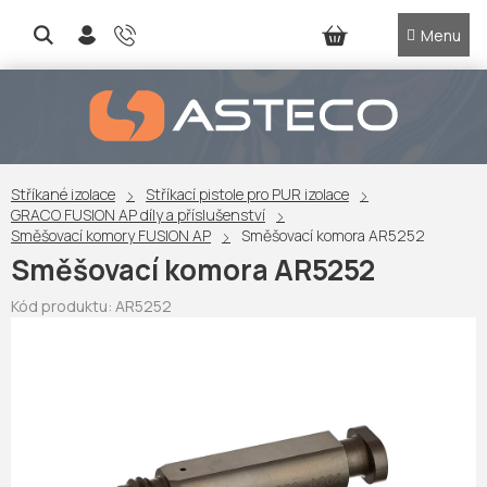
Přejít
na
NÁKUPNÍ
obsah
KOŠÍK
Stříkané izolace
Stříkací pistole pro PUR izolace
GRACO FUSION AP díly a příslušenství
Směšovací komory FUSION AP
Směšovací komora AR5252
Směšovací komora AR5252
Kód produktu:
AR5252