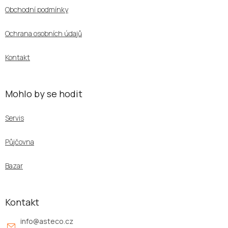
a
Obchodní podmínky
t
í
Ochrana osobních údajů
Kontakt
Mohlo by se hodit
Servis
Půjčovna
Bazar
Kontakt
info
@
asteco.cz