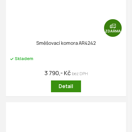
Z
D
ZDARMA
A
R
Směšovací komora AR4242
M
A
Skladem
3 790,- Kč
Detail