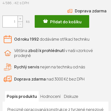
4 586 ,-Kč s DPH
ZDARMA
Měrná
cena:
Přidat do košíku
Od roku 1992
dodáváme
stříkací techniku
Většina
zboží k prohlédnutí
v naši vzorkové
prodejně
Rychlý servis
nejen na
techniku od nás
Doprava zdarma
nad 3000 Kč bez DPH
Popis produktu
Hodnocení
Diskuze
Precizně opracovaná konstrukce z tvrzené nerezové