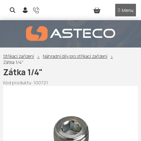
Přejít
na
NÁKUPNÍ
obsah
KOŠÍK
Stříkací zařízení
Náhradní díly pro stříkací zařízení
Zátka 1/4"
Zátka 1/4"
Kód produktu:
100721