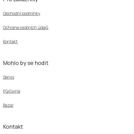
p
a
Obchodní podmínky
t
í
Ochrana osobních údajů
Kontakt
Mohlo by se hodit
Servis
Půjčovna
Bazar
Kontakt