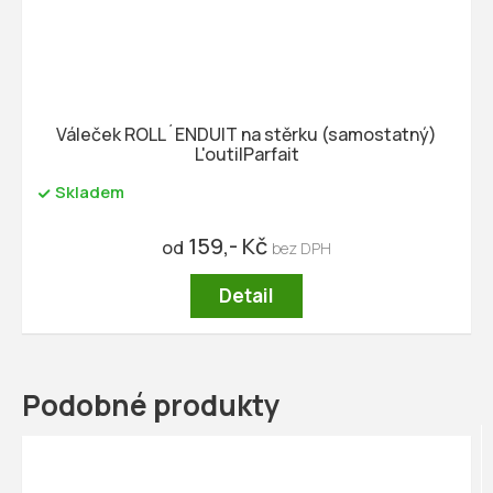
Váleček ROLL´ENDUIT na stěrku (samostatný)
L'outilParfait
Skladem
159,- Kč
od
Detail