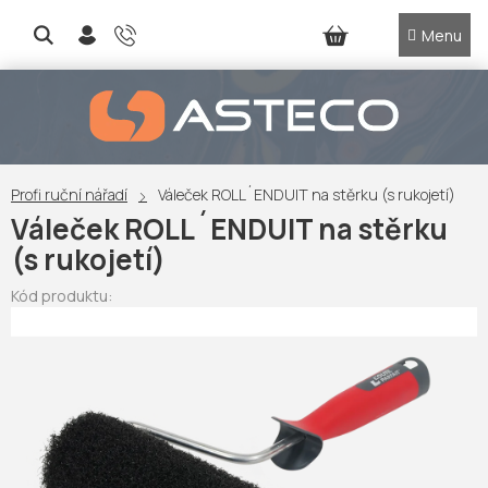
Přejít
na
NÁKUPNÍ
obsah
KOŠÍK
Profi ruční nářadí
Váleček ROLL´ENDUIT na stěrku (s rukojetí)
Váleček ROLL´ENDUIT na stěrku
(s rukojetí)
Kód produktu: