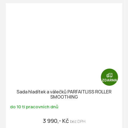
Z
D
ZDARMA
A
R
Sada hladítek a válečků PARFAITLISS ROLLER
M
SMOOTHING
A
do 10 ti pracovních dnů
3 990,- Kč