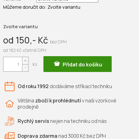
Můžeme doručit do:
Zvolte variantu
Zvolte variantu
od
150,- Kč
od
182 Kč
včetně DPH
Měrná
Přidat do košíku
cena:
Od roku 1992
dodáváme
stříkací techniku
Většina
zboží k prohlédnutí
v naši vzorkové
prodejně
Rychlý servis
nejen na
techniku od nás
Doprava zdarma
nad 3000 Kč bez DPH