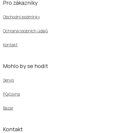
á
Pro zákazníky
p
a
Obchodní podmínky
t
í
Ochrana osobních údajů
Kontakt
Mohlo by se hodit
Servis
Půjčovna
Bazar
Kontakt