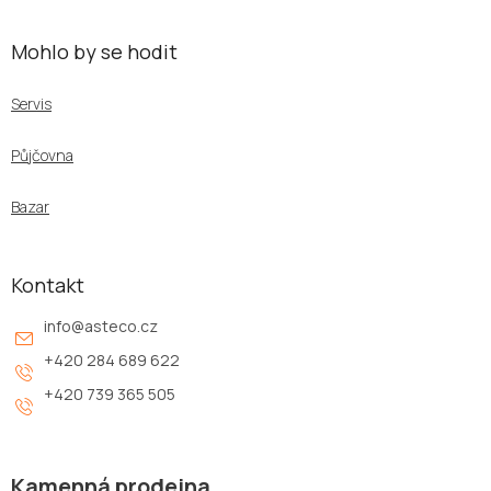
Mohlo by se hodit
Servis
Půjčovna
Bazar
Kontakt
info
@
asteco.cz
+420 284 689 622
+420 739 365 505
Kamenná prodejna