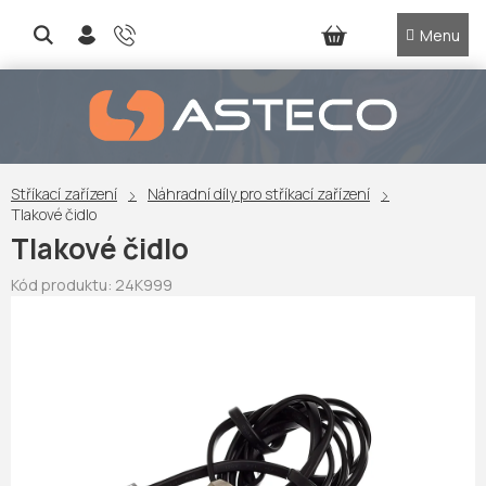
Přejít
na
NÁKUPNÍ
obsah
KOŠÍK
Stříkací zařízení
Náhradní díly pro stříkací zařízení
Tlakové čidlo
Tlakové čidlo
Kód produktu:
24K999