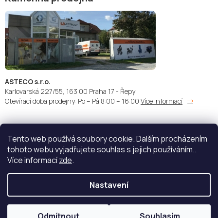
ASTECO s.r.o.
Karlovarská 227/55, 163 00 Praha 17 - Řepy
Otevírací doba prodejny: Po – Pá 8:00 – 16:00
Více informací
Tento web používá soubory cookie. Dalším procházením
Doprava:
Platba:
tohoto webu vyjadřujete souhlas s jejich používáním..
Více informací
zde
.
Nastavení
Copyright 2026
STŘÍKACÍ TECHNIKA - ASTECO s.r.o.
. Všechna
práva vyhrazena.
Upravit nastavení cookies
Odmítnout
Souhlasím