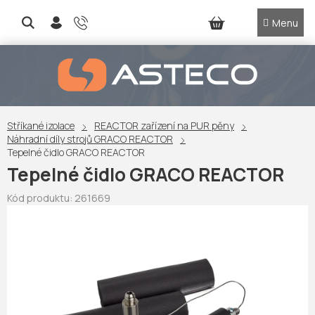
Přejít
na
NÁKUPNÍ
obsah
KOŠÍK
Stříkané izolace
REACTOR zařízení na PUR pěny
Náhradní díly strojů GRACO REACTOR
Tepelné čidlo GRACO REACTOR
Tepelné čidlo GRACO REACTOR
Kód produktu:
261669