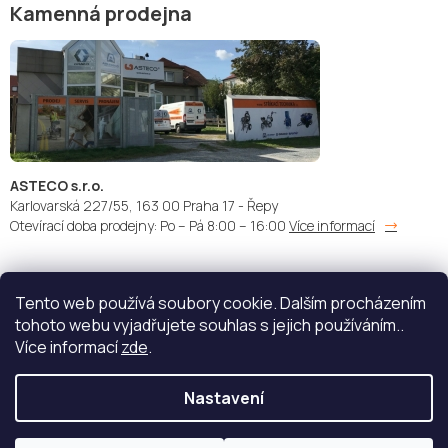
Kamenná prodejna
ASTECO s.r.o.
Karlovarská 227/55, 163 00 Praha 17 - Řepy
Otevírací doba prodejny: Po – Pá 8:00 – 16:00
Více informací
Tento web používá soubory cookie. Dalším procházením
Doprava:
Platba:
tohoto webu vyjadřujete souhlas s jejich používáním..
Více informací
zde
.
Nastavení
Copyright 2026
STŘÍKACÍ TECHNIKA - ASTECO s.r.o.
. Všechna
práva vyhrazena.
Upravit nastavení cookies