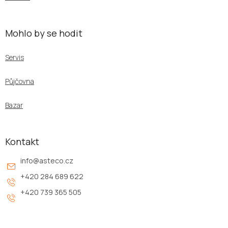
Mohlo by se hodit
Servis
Půjčovna
Bazar
Kontakt
info
@
asteco.cz
+420 284 689 622
+420 739 365 505