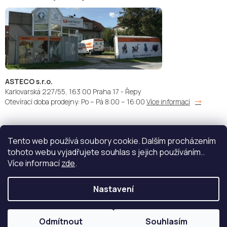
ASTECO s.r.o.
Karlovarská 227/55, 163 00 Praha 17 - Řepy
Otevírací doba prodejny: Po – Pá 8:00 – 16:00
Více informací
Tento web používá soubory cookie. Dalším procházením
Doprava:
Platba:
tohoto webu vyjadřujete souhlas s jejich používáním..
Více informací
zde
.
Nastavení
Copyright 2026
STŘÍKACÍ TECHNIKA - ASTECO s.r.o.
. Všechna
práva vyhrazena.
Upravit nastavení cookies
Odmítnout
Souhlasím
Vytvořil Shoptet
| Nakódoval
eshopGuru