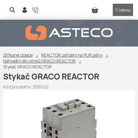
Přejít
na
NÁKUPNÍ
obsah
KOŠÍK
Stříkané izolace
REACTOR zařízení na PUR pěny
Náhradní díly strojů GRACO REACTOR
Stykač GRACO REACTOR
Stykač GRACO REACTOR
Kód produktu:
255022