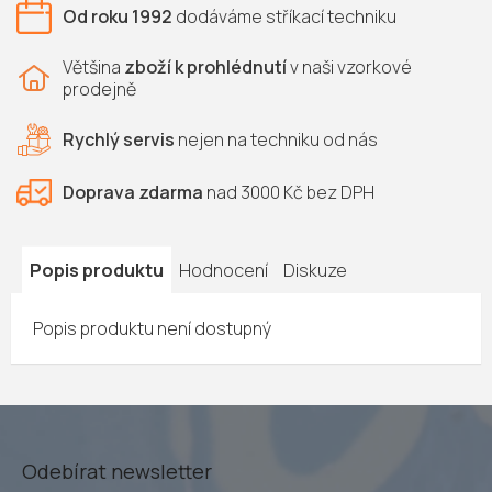
Od roku 1992
dodáváme
stříkací techniku
Většina
zboží k prohlédnutí
v naši vzorkové
prodejně
Rychlý servis
nejen na
techniku od nás
Doprava zdarma
nad 3000 Kč bez DPH
Popis produktu
Hodnocení
Diskuze
Popis produktu není dostupný
Odebírat newsletter