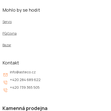
Mohlo by se hodit
Servis
Půjčovna
Bazar
Kontakt
info
@
asteco.cz
+420 284 689 622
+420 739 365 505
Kamenná prodejna