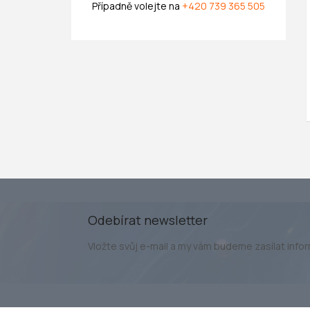
Případně volejte na
+420 739 365 505
Odebírat newsletter
Vložte svůj e-mail a my vám budeme zasílat inf