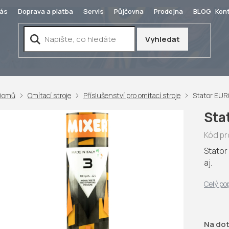
ás
Doprava a platba
Servis
Půjčovna
Prodejna
BLOG
Kon
Vyhledat
Domů
Omítací stroje
Příslušenství pro omítací stroje
Stator EU
Sta
Kód pr
Stator
aj.
Celý po
Na do