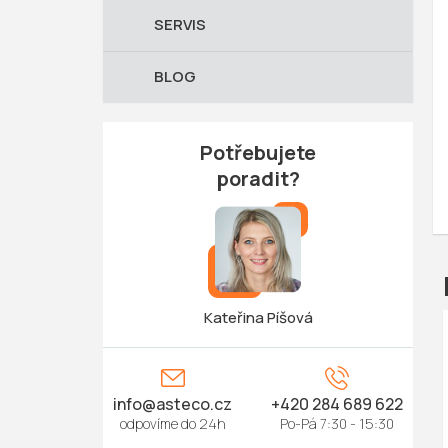
SERVIS
BLOG
Potřebujete
poradit?
Kateřina Píšová
info
@
asteco.cz
+420 284 689 622