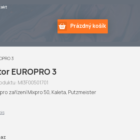
takt
NÁKUPNÍ
Prázdný košík
KOŠÍK
ROPRO 3
tor EUROPRO 3
oduktu:
MI3F00501701
 pro zařízení Mixpro 50, Kaleta, Putzmeister
pis
taz