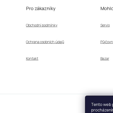
Z
á
Pro zákazníky
Mohlo
p
a
t
Obchodní podmínky
Servis
í
Ochrana osobních údajů
Půjčovn
Kontakt
Bazar
Tento web p
Dopr
procházením