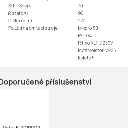
SH = Shore
70
Ø statoru
90
Délka (mm)
270
Použití na omítací stroje:
Mixpro 50
PFT G4
Ritmo XL FU 230V
Putzmeister MP25
Kaleta 5
Doporučené příslušenství
Rotor EUROPRO 3