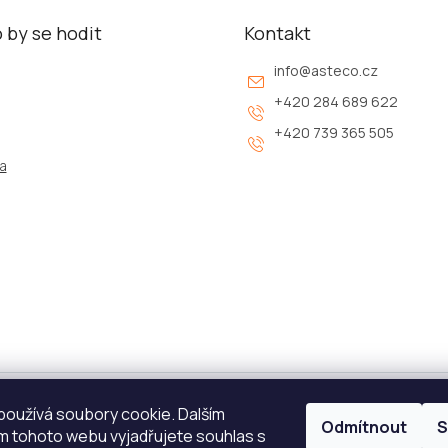
 by se hodit
Kontakt
info
@
asteco.cz
+420 284 689 622
+420 739 365 505
a
oužívá soubory cookie. Dalším
Odmítnout
S
ava:
Platba:
 tohoto webu vyjadřujete souhlas s