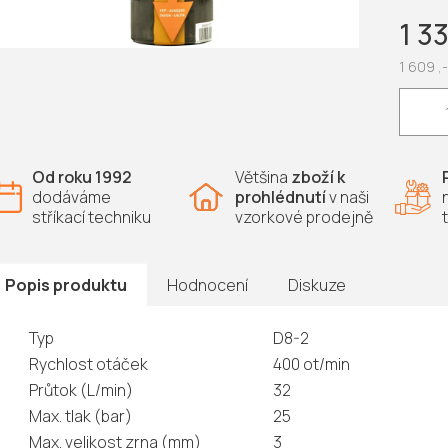
1 3
1 609 ,
Měrná
cena:
Od roku 1992
Většina
zboží k
dodáváme
prohlédnutí
v naši
stříkací techniku
vzorkové prodejně
Popis produktu
Hodnocení
Diskuze
Typ
D8-2
Rychlost otáček
400 ot/min
Průtok (L/min)
32
Max. tlak (bar)
25
Max. velikost zrna (mm)
3