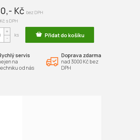
30,- Kč
-Kč s DPH
Přidat do košíku
Rychlý servis
Doprava zdarma
nejen na
nad 3000 Kč bez
techniku od nás
DPH