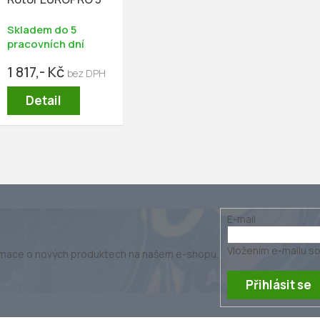
Skladem do 5
pracovních dní
1 817,- Kč
Detail
E-mail
Vložením e-mailu so
ormace o nových produktech na našem e-shopu.
Přihlásit se