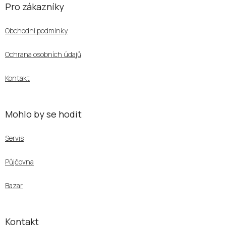
á
Pro zákazníky
p
a
Obchodní podmínky
t
í
Ochrana osobních údajů
Kontakt
Mohlo by se hodit
Servis
Půjčovna
Bazar
Kontakt