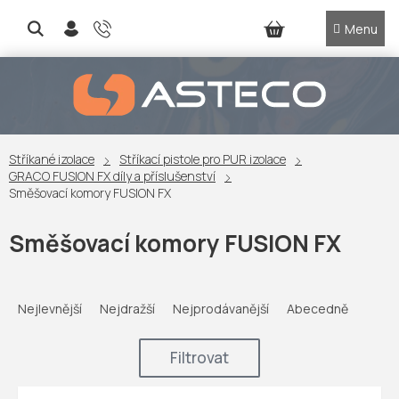
Přejít
na
NÁKUPNÍ
obsah
KOŠÍK
Stříkané izolace
Stříkací pistole pro PUR izolace
GRACO FUSION FX díly a příslušenství
Směšovací komory FUSION FX
Směšovací komory FUSION FX
Ř
a
Nejlevnější
Nejdražší
Nejprodávanější
Abecedně
z
e
Filtrovat
n
í
V