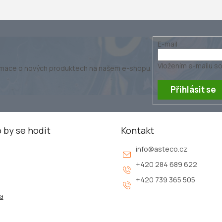
E-mail
Vložením e-mailu so
ormace o nových produktech na našem e-shopu.
Přihlásit se
 by se hodit
Kontakt
info
@
asteco.cz
+420 284 689 622
+420 739 365 505
a