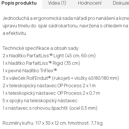
Popis produktu
Videa (1)
Hodnocení
Diskuz
Jednoduchá a ergonomická sada nářadí pro nanášení a ko
úpravu tmelu do spár sádrokartonu, navržená s ohledem na 
a efektivitu.
Technické specifikace a obsah sady:
2 x hladítko ParfaitLiss'® Light (45 cm, 60 cm)
1 x hladítko ParfaitLiss'® Rigid (35 cm)
1 x pevné hladítko TriFlex'®
3 x váleček Roll'Enduit® (rukojeti + vložky 40/80/180 mm)
2 x teleskopický nástavec OP Process 2 x 1 m
1 x teleskopický nástavec OP Process 2 x 0,7 m
5 x spojky na teleskopický nástavec
1 x nástavec s rohovou špachtlí (ocel 0,5 mm)
Rozměry kufru: 117 x 30 x 12 cm, hmotnost: 7,7 kg