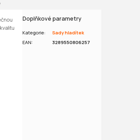
e
Doplňkové parametry
nečnou
kvalitu
Kategorie
:
Sady hladítek
EAN
:
3289550806257