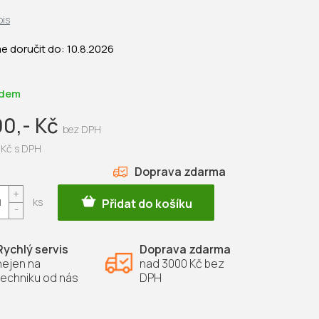
pis
 doručit do:
10.8.2026
adem
90,- Kč
-Kč s DPH
ZDARMA
Přidat do košíku
Rychlý servis
Doprava zdarma
nejen na
nad 3000 Kč bez
techniku od nás
DPH