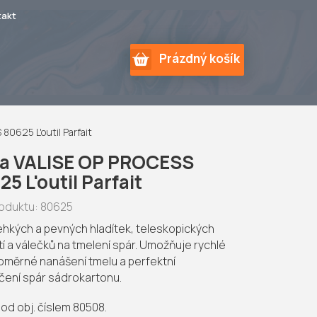
takt
NÁKUPNÍ
Prázdný košík
KOŠÍK
0625 L'outil Parfait
a VALISE OP PROCESS
5 L'outil Parfait
oduktu:
80625
ehkých a pevných hladítek, teleskopických
tí a válečků na tmelení spár. Umožňuje rychlé
oměrné nanášení tmelu a perfektní
ení spár sádrokartonu.
pod obj. číslem 80508.