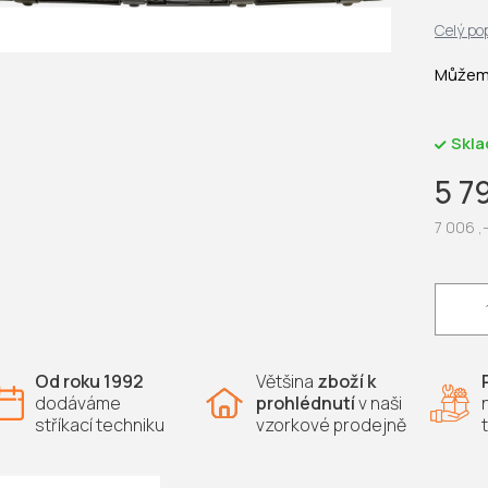
Celý po
Můžeme
Skl
5 7
7 006 ,
Měrná
cena:
Od roku 1992
Většina
zboží k
dodáváme
prohlédnutí
v naši
stříkací techniku
vzorkové prodejně