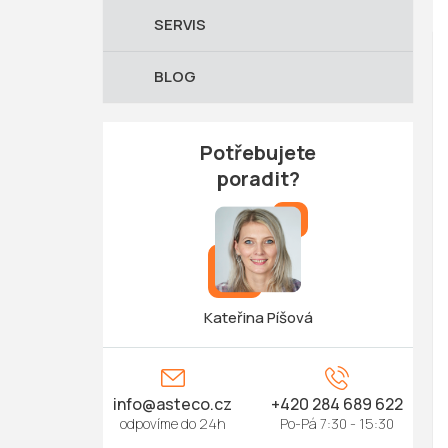
SERVIS
BLOG
Potřebujete
poradit?
Kateřina Píšová
info
@
asteco.cz
+420 284 689 622