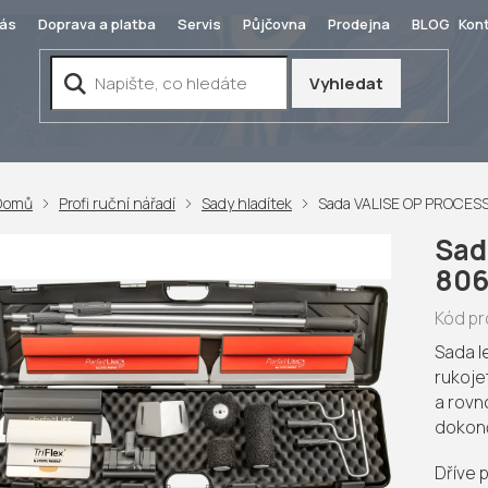
ás
Doprava a platba
Servis
Půjčovna
Prodejna
BLOG
Kon
Vyhledat
Domů
Profi ruční nářadí
Sady hladítek
Sada VALISE OP PROCESS 8
Sad
8062
Kód pr
Sada l
rukoje
a rovn
dokonč
Dříve 