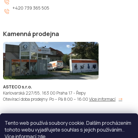
+420 739 365 505
Kamenná prodejna
ASTECO s.r.o.
Karlovarská 227/55, 163 00 Praha 17 - Řepy
Otevírací doba prodejny: Po – Pá 8:00 – 16:00
Více informací
Tento web používá soubory cookie. Dalším procházením
Doprava:
Platba:
tohoto webu vyjadřujete souhlas s jejich používáním..
Více informací
zde
.