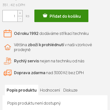
351 ,-Kč s DPH
Měrná
Přidat do košíku
cena:
Od roku 1992
dodáváme
stříkací techniku
Většina
zboží k prohlédnutí
v naši vzorkové
prodejně
Rychlý servis
nejen na
techniku od nás
Doprava zdarma
nad 3000 Kč bez DPH
Popis produktu
Hodnocení
Diskuze
Popis produktu není dostupný