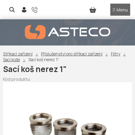
Přejít
na
NÁKUPNÍ
obsah
KOŠÍK
Stříkací zařízení
Příslušenství pro stříkací zařízení
Filtry
Sací koše
Sací koš nerez 1"
Sací koš nerez 1"
Kód produktu: