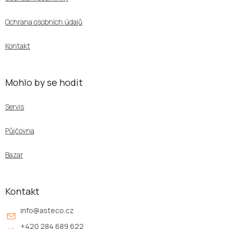
t
í
Ochrana osobních údajů
Kontakt
Mohlo by se hodit
Servis
Půjčovna
Bazar
Kontakt
info
@
asteco.cz
+420 284 689 622