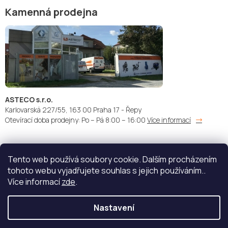
Kamenná prodejna
ASTECO s.r.o.
Karlovarská 227/55, 163 00 Praha 17 - Řepy
Otevírací doba prodejny: Po – Pá 8:00 – 16:00
Více informací
Tento web používá soubory cookie. Dalším procházením
Doprava:
Platba:
tohoto webu vyjadřujete souhlas s jejich používáním..
Více informací
zde
.
Nastavení
Copyright 2026
STŘÍKACÍ TECHNIKA - ASTECO s.r.o.
. Všechna
práva vyhrazena.
Upravit nastavení cookies