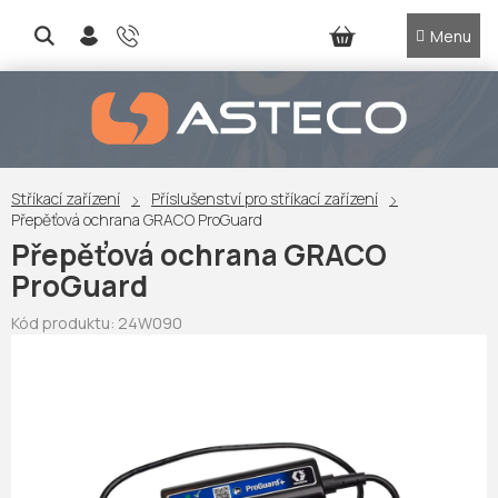
Přejít
na
NÁKUPNÍ
obsah
KOŠÍK
Stříkací zařízení
Příslušenství pro stříkací zařízení
Přepěťová ochrana GRACO ProGuard
Přepěťová ochrana GRACO
ProGuard
Kód produktu:
24W090