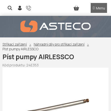
Přejít
na
NÁKUPNÍ
obsah
KOŠÍK
Stříkací zařízení
Náhradní díly pro stříkací zařízení
Píst pumpy AIRLESSCO
Píst pumpy AIRLESSCO
Kód produktu:
24E353