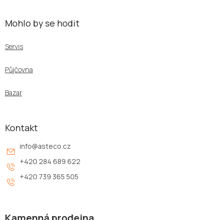
Mohlo by se hodit
Servis
Půjčovna
Bazar
Kontakt
info
@
asteco.cz
+420 284 689 622
+420 739 365 505
Kamenná prodejna