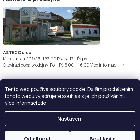
ASTECO s.r.o.
Karlovarská 227/55, 163 00 Praha 17 - Řepy
Otevírací doba prodejny: Po – Pá 8:00 – 16:00
Více informací
Tento web používá soubory cookie. Dalším procházením
Doprava:
Platba:
tohoto webu vyjadřujete souhlas s jejich používáním..
Více informací
zde
.
Nastavení
Copyright 2026
STŘÍKACÍ TECHNIKA - ASTECO s.r.o.
. Všechna
práva vyhrazena.
Upravit nastavení cookies
Odmítnout
Souhlasím