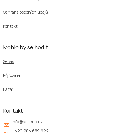
t
í
Ochrana osobních údajů
Kontakt
Mohlo by se hodit
Servis
Půjčovna
Bazar
Kontakt
info
@
asteco.cz
+420 284 689 622