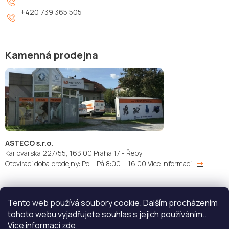
+420 739 365 505
Kamenná prodejna
ASTECO s.r.o.
Karlovarská 227/55, 163 00 Praha 17 - Řepy
Otevírací doba prodejny: Po – Pá 8:00 – 16:00
Více informací
Tento web používá soubory cookie. Dalším procházením
Doprava:
Platba:
tohoto webu vyjadřujete souhlas s jejich používáním..
Více informací
zde
.