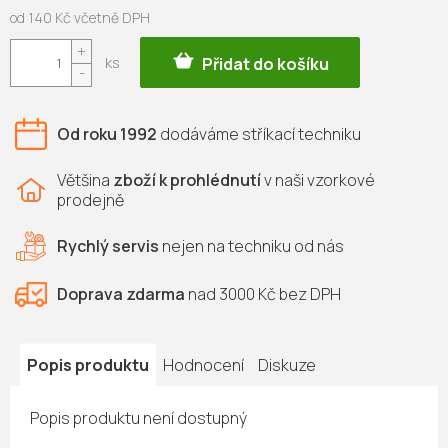
od
140 Kč
včetně DPH
Měrná
Přidat do košíku
cena:
Od roku 1992
dodáváme
stříkací techniku
Většina
zboží k prohlédnutí
v naši vzorkové
prodejně
Rychlý servis
nejen na
techniku od nás
Doprava zdarma
nad 3000 Kč bez DPH
Popis produktu
Hodnocení
Diskuze
Popis produktu není dostupný