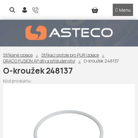
Přejít
na
NÁKUPNÍ
obsah
KOŠÍK
Stříkané izolace
Stříkací pistole pro PUR izolace
GRACO FUSION AP díly a příslušenství
O-kroužek 248137
O-kroužek 248137
Kód produktu: