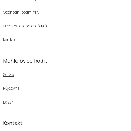
p
a
Obchodní podmínky
t
í
Ochrana osobních údajů
Kontakt
Mohlo by se hodit
Servis
Půjčovna
Bazar
Kontakt