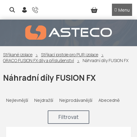
Přejít
na
NÁKUPNÍ
obsah
KOŠÍK
Stříkané izolace
Stříkací pistole pro PUR izolace
GRACO FUSION FX díly a příslušenství
Náhradní díly FUSION FX
Náhradní díly FUSION FX
Ř
a
Nejlevnější
Nejdražší
Nejprodávanější
Abecedně
z
e
Filtrovat
n
í
V
p
ý