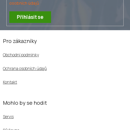
osobních údajů
Přihlásit se
Z
á
Pro zákazníky
p
a
Obchodní podmínky
t
í
Ochrana osobních údajů
Kontakt
Mohlo by se hodit
Servis