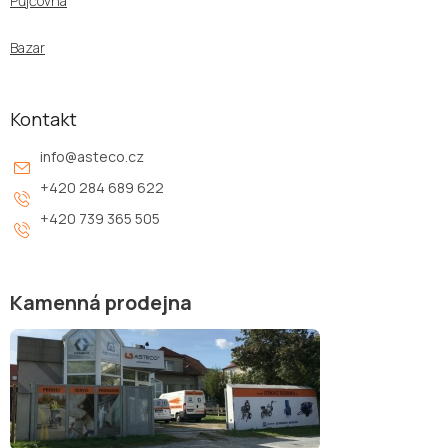
Půjčovna
Bazar
Kontakt
info
@
asteco.cz
+420 284 689 622
+420 739 365 505
Kamenná prodejna