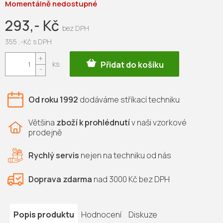
Momentálně nedostupné
293,- Kč
355 ,-Kč s DPH
Měrná
Přidat do košíku
cena:
Od roku 1992
dodáváme
stříkací techniku
Většina
zboží k prohlédnutí
v naši vzorkové
prodejně
Rychlý servis
nejen na
techniku od nás
Doprava zdarma
nad 3000 Kč bez DPH
Popis produktu
Hodnocení
Diskuze