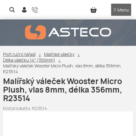
Přejít
na
NÁKUPNÍ
obsah
KOŠÍK
Profi ruční nářadí
Malířské válečky
Délka válečku 14" (356mm)
Malířský váleček Wooster Micro Plush, vlas 8mm, délka 356mm,
R23514
Malířský váleček Wooster Micro
Plush, vlas 8mm, délka 356mm,
R23514
Kód produktu:
R23514