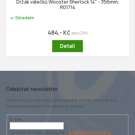
Držák válečků Wooster Sherlock 14" - 356mm,
R01714
Skladem
484,- Kč
Detail
Odebírat newsletter
Vložte svůj e-mail a my vám budeme zasílat informace o
nových produktech na našem e-shopu.
E-mail
Vložením e-mailu souhlasíte s
podmínkami ochrany