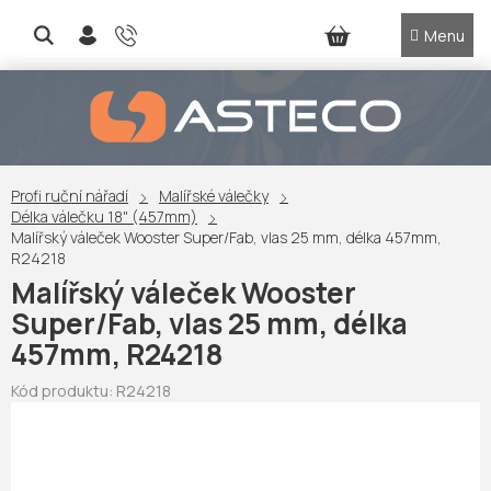
Přejít
na
NÁKUPNÍ
obsah
KOŠÍK
Profi ruční nářadí
Malířské válečky
Délka válečku 18" (457mm)
Malířský váleček Wooster Super/Fab, vlas 25 mm, délka 457mm,
R24218
Malířský váleček Wooster
Super/Fab, vlas 25 mm, délka
457mm, R24218
Kód produktu:
R24218