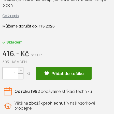
ploch.
Celý popis
Můžeme doručit do:
11.8.2026
Skladem
416,- Kč
503 ,-Kč s DPH
Měrná
Přidat do košíku
cena:
Od roku 1992
dodáváme
stříkací techniku
Většina
zboží k prohlédnutí
v naši vzorkové
prodejně