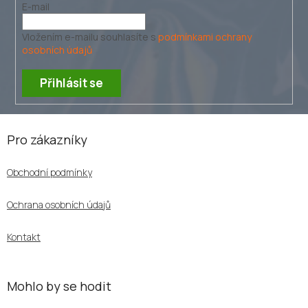
E-mail
Vložením e-mailu souhlasíte s
podmínkami ochrany
osobních údajů
Přihlásit se
Z
á
Pro zákazníky
p
a
Obchodní podmínky
t
í
Ochrana osobních údajů
Kontakt
Mohlo by se hodit