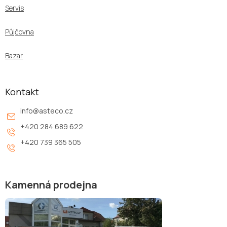
Servis
Půjčovna
Bazar
Kontakt
info
@
asteco.cz
+420 284 689 622
+420 739 365 505
Kamenná prodejna