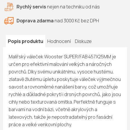
Rychlý servis
nejen na
techniku od nás
Doprava zdarma
nad 3000 Kč bez DPH
Popis produktu
Hodnocení
Diskuze
Malířský váleček Wooster SUPER/FAB 457X25MM je
určen pro efektivní malování velkých a náročných
povrchů. Díky svému unikátnímu, vysoce hustému,
zlatavě žlutému úpletu poskytuje váleček výjimečnou
savost a rovnoměrné nanášení barvy, což umožňuje
rychlé a důkladné pokrytí i drsných povrchů, jako jsou
cihly nebo texturovaná omítka. Perfektně funguje s
barvami na vodní bázi, včetně akrylových a
latexových, takže je nepostradatelný pro fasádní
práce a velké venkovní plochy.