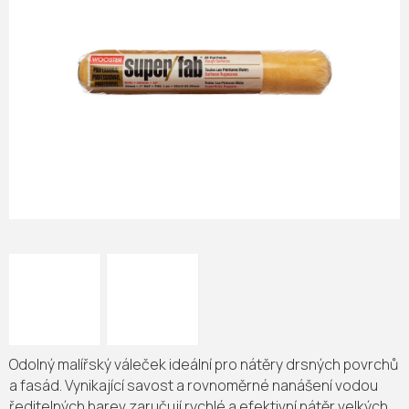
Odolný malířský váleček ideální pro nátěry drsných povrchů
a fasád. Vynikající savost a rovnoměrné nanášení vodou
ředitelných barev zaručují rychlé a efektivní nátěr velkých