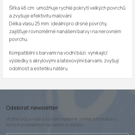
Šířka 46 cm: umožňuje rychlé pokrytí velkých povrchů
a zvyšuje efektivitu malování.
Délka vlasu 25 mm: ideální pro drsné povrchy,
zajišťuje rovnoměrné nanášení barvy i na nerovném
povrchu.
Kompatibilní s barvami na vodní bázi: vynikající
výsledky s akrylovými a latexovými barvami, zvyšují
odolnost a estetiku nátěru.
Odebírat newsletter
Vložte svůj e-mail a my vám budeme zasílat informace o
nových produktech na našem e-shopu.