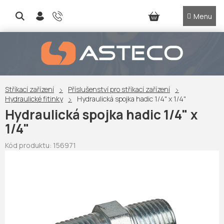
Přejít
na
NÁKUPNÍ
obsah
KOŠÍK
Stříkací zařízení
Příslušenství pro stříkací zařízení
Hydraulické fitinky
Hydraulická spojka hadic 1/4" x 1/4"
Hydraulická spojka hadic 1/4" x
1/4"
Kód produktu:
156971