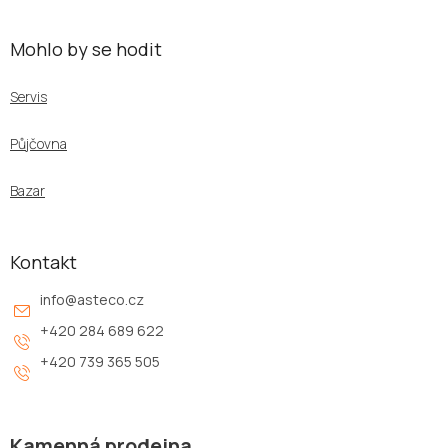
Mohlo by se hodit
Servis
Půjčovna
Bazar
Kontakt
info
@
asteco.cz
+420 284 689 622
+420 739 365 505
Kamenná prodejna