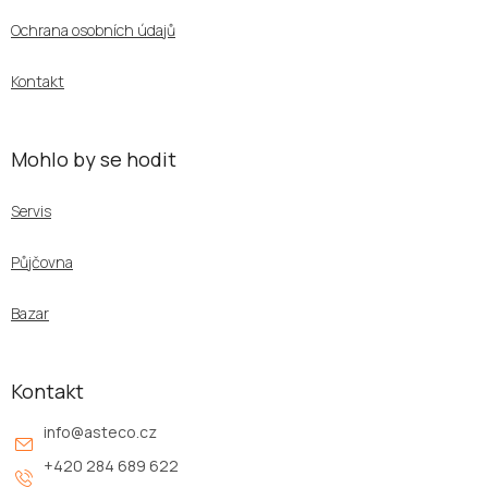
í
Ochrana osobních údajů
Kontakt
Mohlo by se hodit
Servis
Půjčovna
Bazar
Kontakt
info
@
asteco.cz
+420 284 689 622