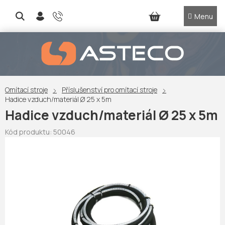
Přejít
na
NÁKUPNÍ
obsah
KOŠÍK
Omítací stroje
Příslušenství pro omítací stroje
Hadice vzduch/materiál Ø 25 x 5m
Hadice vzduch/materiál Ø 25 x 5m
Kód produktu:
50046