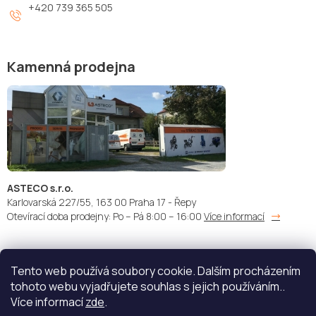
+420 739 365 505
Kamenná prodejna
ASTECO s.r.o.
Karlovarská 227/55, 163 00 Praha 17 - Řepy
Otevírací doba prodejny: Po – Pá 8:00 – 16:00
Více informací
Tento web používá soubory cookie. Dalším procházením
Doprava:
Platba:
tohoto webu vyjadřujete souhlas s jejich používáním..
Více informací
zde
.