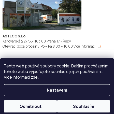
ASTECO s.r.o.
Karlovarská 227/55, 163 00 Praha 17 - Řepy
Otevírací doba prodejny: Po – Pá 8:00 – 16:00
Více informací
Tento web používá soubory cookie. Dalším procházením
Doprava:
Platba:
tohoto webu vyjadřujete souhlas s jejich používáním..
Více informací
zde
.
Nastavení
Copyright 2026
STŘÍKACÍ TECHNIKA - ASTECO s.r.o.
. Všechna
práva vyhrazena.
Upravit nastavení cookies
Odmítnout
Souhlasím
Vytvořil Shoptet
| Nakódoval
eshopGuru