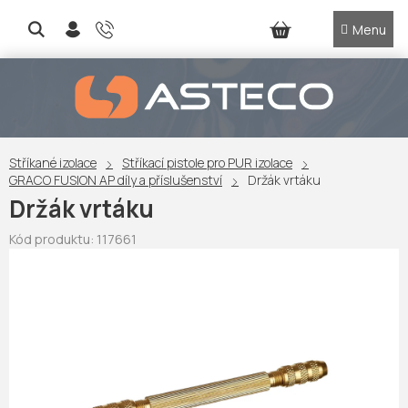
Přejít
na
NÁKUPNÍ
obsah
KOŠÍK
Stříkané izolace
Stříkací pistole pro PUR izolace
GRACO FUSION AP díly a příslušenství
Držák vrtáku
Držák vrtáku
Kód produktu:
117661