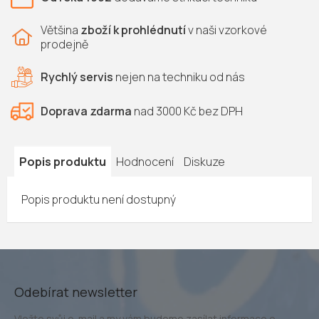
Většina
zboží k prohlédnutí
v naši vzorkové
prodejně
Rychlý servis
nejen na
techniku od nás
Doprava zdarma
nad 3000 Kč bez DPH
Popis produktu
Hodnocení
Diskuze
Popis produktu není dostupný
Odebírat newsletter
Vložte svůj e-mail a my vám budeme zasílat informace o