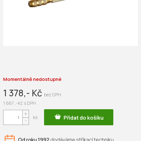
Momentálně nedostupné
1 378,- Kč
1 667 ,-Kč s DPH
Měrná
Přidat do košíku
cena:
Od roku 1992
dodáváme
stříkací techniku