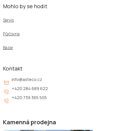
Mohlo by se hodit
Servis
Půjčovna
Bazar
Kontakt
info
@
asteco.cz
+420 284 689 622
+420 739 365 505
Kamenná prodejna