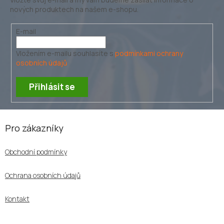
nových produktech na našem e-shopu.
E-mail
Vložením e-mailu souhlasíte s
podmínkami ochrany
osobních údajů
Přihlásit se
Z
á
Pro zákazníky
p
a
Obchodní podmínky
t
í
Ochrana osobních údajů
Kontakt