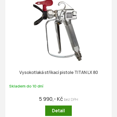
r
p
o
i
d
s
u
p
k
r
t
o
ů
d
u
k
t
ů
Vysokotlaká stříkací pistole TITAN LX 80
Skladem do 10 dní
5 990,- Kč
Detail