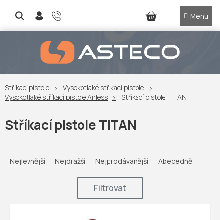
Přejít
na
NÁKUPNÍ
obsah
KOŠÍK
Stříkací pistole
Vysokotlaké stříkací pistole
Vysokotlaké stříkací pistole Airless
Stříkací pistole TITAN
Stříkací pistole TITAN
Ř
a
Nejlevnější
Nejdražší
Nejprodávanější
Abecedně
z
e
Filtrovat
n
í
V
p
ý