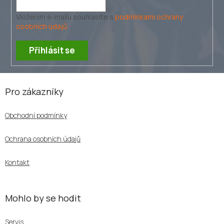
k
y
Vložením e-mailu souhlasíte s
podmínkami ochrany
v
osobních údajů
ý
p
Přihlásit se
i
s
u
Z
á
Pro zákazníky
p
a
Obchodní podmínky
t
í
Ochrana osobních údajů
Kontakt
Mohlo by se hodit
Servis